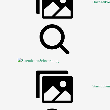
HochzeitWa
Staendche