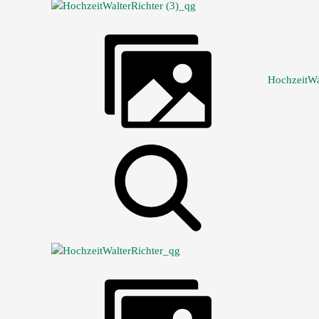
HochzeitWa