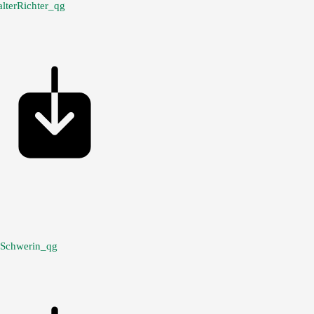
lterRichter_qg
nSchwerin_qg